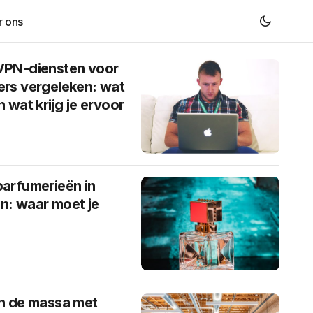
r ons
VPN-diensten voor
ers vergeleken: wat
n wat krijg je ervoor
parfumerieën in
n: waar moet je
in de massa met