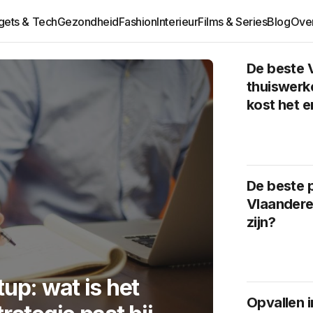
ets & Tech
Gezondheid
Fashion
Interieur
Films & Series
Blog
Ove
De beste 
thuiswerk
kost het e
De beste 
Vlaandere
zijn?
tup: wat is het
Opvallen 